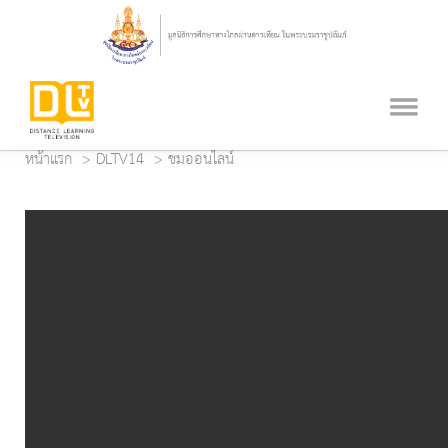
หน้าแรก
DLTV14
ชมออนไลน์