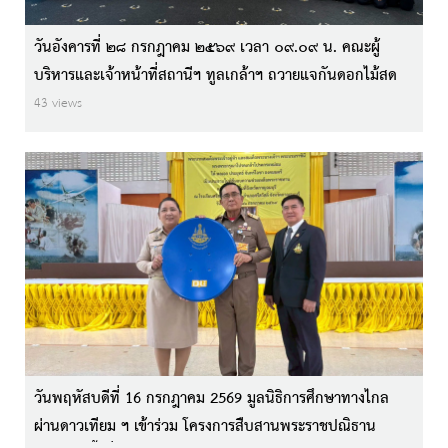
วันอังคารที่ ๒๘ กรกฎาคม ๒๕๖๙ เวลา ๐๙.๐๙ น. คณะผู้
บริหารและเจ้าหน้าที่สถานีฯ ทูลเกล้าฯ ถวายแจกันดอกไม้สด
หน้าพระบรมฉายาลักษณ์
43 views
วันพฤหัสบดีที่ 16 กรกฎาคม 2569 มูลนิธิการศึกษาทางไกล
ผ่านดาวเทียม ฯ เข้าร่วม โครงการสืบสานพระราชปณิธาน