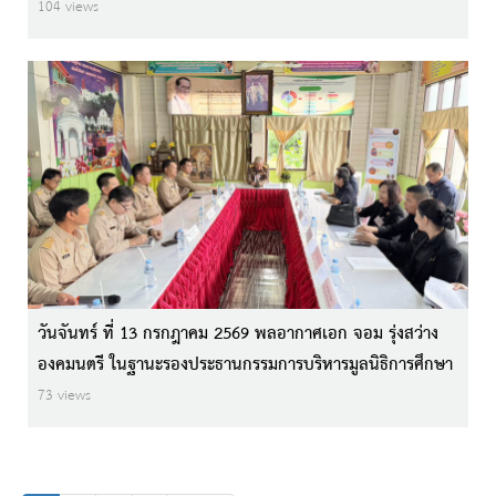
(คสป.) ครั้งที่ 25
104 views
วันจันทร์ ที่ 13 กรกฎาคม 2569 พลอากาศเอก จอม รุ่งสว่าง
องคมนตรี ในฐานะรองประธานกรรมการบริหารมูลนิธิการศึกษา
ทางไกลผ่านดาวเทียม ในพระบรมราชูปถัมภ์
73 views