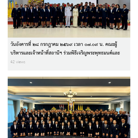
วันอังคารที่ ๒๘ กรกฎาคม ๒๕๖๙ เวลา ๐๗.๐๙ น. คณะผู้
บริหารและเจ้าหน้าที่สถานีฯ ร่วมพิธีเจริญพระพุทธมนต์และ
ทำบุญตักบาตรถวายเป็นพระราชกุศล แด่ พระบาทสมเด็จ
42 views
พระเจ้าอยู่หัว