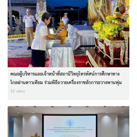
คณะผู้บริหารและเจ้าหน้าที่สถานีวิทยุโทรทัศน์การศึกษาทาง
ไกลผ่านดาวเทียม ร่วมพิธีถวายเครื่องราชสักการะ​วางพานพุ่ม​
และจุดเทียนถวายพระพรชัยมงคล
32 views