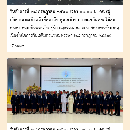
วันอังคารที่ ๒๘ กรกฎาคม ๒๕๖๙ เวลา ๐๙.๐๙ น. คณะผู้
บริหารและเจ้าหน้าที่สถานีฯ ทูลเกล้าฯ ถวายแจกันดอกไม้สด
หน้าพระบรมฉายาลักษณ์
พระบาทสมเด็จพระเจ้าอยู่หัว และร่วมลงนามถวายพระพรชัยมงคล
เนื่องในโอกาสวันเฉลิมพระชนมพรรษา ๒๘ กรกฎาคม ๒๕๖๙
47 Views
วันอังคารที่ ๒๘ กรกฎาคม ๒๕๖๙ เวลา ๐๗.๐๙ น. คณะผู้