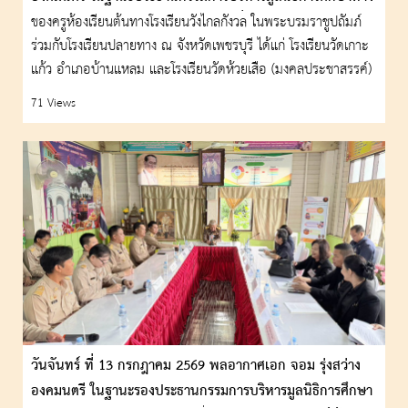
ไกลผ่านดาวเทียม ฯ เดินทางไปตรวจเยี่ยมการจัดการเรียนรู้ด้วย
ของครูห้องเรียนต้นทางโรงเรียนวังไกลกังวล ในพระบรมราชูปถัมภ์
ร่วมกับโรงเรียนปลายทาง ณ จังหวัดเพชรบุรี ได้แก่ โรงเรียนวัดเกาะ
การศึกษาทางไกลผ่านดาวเทียม (DLTV)
แก้ว อำเภอบ้านแหลม และโรงเรียนวัดห้วยเสือ (มงคลประชาสรรค์)
อำเภอบ้านลาด จังหวัดเพชรบุรี
71 Views
วันจันทร์ ที่ 13 กรกฎาคม 2569 พลอากาศเอก จอม รุ่งสว่าง
องคมนตรี ในฐานะรองประธานกรรมการบริหารมูลนิธิการศึกษา