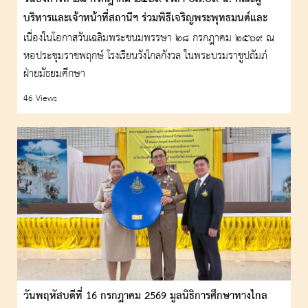
บริหารและเจ้าหน้าที่สถานีฯ ร่วมพิธีเจริญพระพุทธมนต์และ
ทำบุญตักบาตรถวายเป็นพระราชกุศล แด่ พระบาทสมเด็จ
เนื่องในโอกาสวันเฉลิมพระชนมพรรษา ๒๘ กรกฎาคม ๒๕๖๙ ณ
หอประชุมราชพฤกษ์ โรงเรียนวังไกลกังวล ในพระบรมราชูปถัมภ์
พระเจ้าอยู่หัว
ฝ่ายมัธยมศึกษา
46 Views
วันพฤหัสบดีที่ 16 กรกฎาคม 2569 มูลนิธิการศึกษาทางไกล