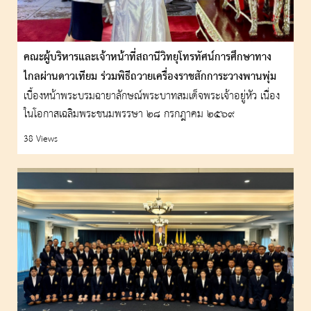
คณะผู้บริหารและเจ้าหน้าที่สถานีวิทยุโทรทัศน์การศึกษาทาง
ไกลผ่านดาวเทียม ร่วมพิธีถวายเครื่องราชสักการะ​วางพานพุ่ม​
และจุดเทียนถวายพระพรชัยมงคล
เบื้องหน้าพระบรมฉายาลักษณ์พระบาทสมเด็จพระเจ้าอยู่หัว เนื่อง
ในโอกาสเฉลิมพระชนมพรรษา ๒๘ กรกฎาคม ๒๕๖๙
38 Views