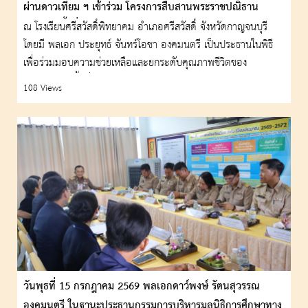
ผ่านดาวเทียม ฯ เข้าร่วม โครงการสืบสานพระราชปณิธาน
(คสป.) ครั้งที่ 25
ณ โรงเรียนศรีสวัสดิ์พิทยาคม อำเภอศรีสวัสดิ์ จังหวัดกาญจนบุรี
โดยมี พลเอก ประยุทธ์ จันทร์โอชา องคมนตรี เป็นประธานในพิธี
เพื่อร่วมมอบความช่วยเหลือและยกระดับคุณภาพชีวิตของ
ประชาชนในพื้นที่
108 Views
วันพุธที่ 15 กรกฎาคม 2569 พลเอกดาว์พงษ์ รัตนสุวรรณ
องคมนตรี ในฐานะประธานกรรมการบริหารมูลนิธิการศึกษาทาง