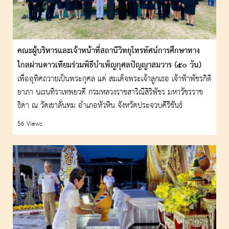
คณะผู้บริหารและเจ้าหน้าที่สถานีวิทยุโทรทัศน์การศึกษาทาง
ไกลผ่านดาวเทียมร่วมพิธีบำเพ็ญกุศลปัญญาสมวาร (๕๐ วัน)
เพื่ออุทิศถวายเป็นพระกุศล แด่ สมเด็จพระเจ้าลูกเธอ เจ้าฟ้าพัชรกิติ
ยาภา นเรนทิราเทพยวดี กรมหลวงราชสาริณีสิริพัชร มหาวัชรราช
ธิดา ณ วัดเขาลั่นทม อำเภอหัวหิน จังหวัดประจวบคีรีขันธ์
56 Views